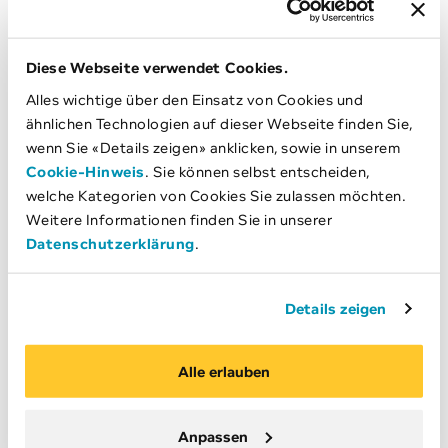
des VERKÄUFERs oder BOBs stehende Gebühren und
Kosten werden dem Kunden gemäss Verursacherprinzip
ebenfalls weiterverrechnet. Im Falle von Zahlungsverzug
Diese Webseite verwendet Cookies.
und Weitergabe der Forderung an ein Inkassobüro ist
dieses berechtigt, dem Kunden eine
Alles wichtige über den Einsatz von Cookies und
Umtriebsentschädigung zu belasten.
ähnlichen Technologien auf dieser Webseite finden Sie,
wenn Sie «Details zeigen» anklicken, sowie in unserem
8. Mahngebühren
Cookie-Hinweis
. Sie können selbst entscheiden,
welche Kategorien von Cookies Sie zulassen möchten.
Die Mahngebühren für verspätete Ratenzahlung
Weitere Informationen finden Sie in unserer
betragen für die 1. Mahnung CHF 20, für die 2.
Datenschutzerklärung
.
Mahnung CHF 25 und für die 3. Mahnung CHF 30. Die
Fälligkeiten der Ratenzahlungen ergeben sich aus dem
Zahlungsplan.
Details zeigen
9. Vorzeitige Erfüllung
Alle erlauben
Der Kunde kann auf seinen Wunsch hin die Pflichten aus
dem Finanzierungsvertrag vorzeitig erfüllen und den
Anpassen
restlichen Kaufpreis in einer Einmal-Zahlung leisten.