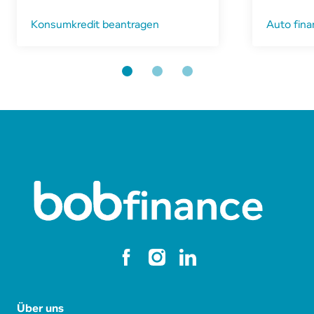
Konsumkredit beantragen
Auto fina
Über uns