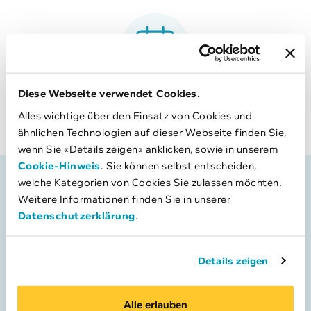
Diese Webseite verwendet Cookies.
Längere Laufzeit
Alles wichtige über den Einsatz von Cookies und
An Ihre individuelle Situation anpassen bis 120 Monate
ähnlichen Technologien auf dieser Webseite finden Sie,
wenn Sie «Details zeigen» anklicken, sowie in unserem
Cookie-Hinweis
. Sie können selbst entscheiden,
welche Kategorien von Cookies Sie zulassen möchten.
Das brauchen Sie für Ihren Kre­
Weitere Informationen finden Sie in unserer
dit­an­trag
Datenschutzerklärung
.
Damit wir Ihren
Privatkredit-Antrag
bewilligen können,
Details zeigen
gilt es folgende Kriterien einzuhalten:
Alle erlauben
Privatperson zwischen 18 und 64 Jahren