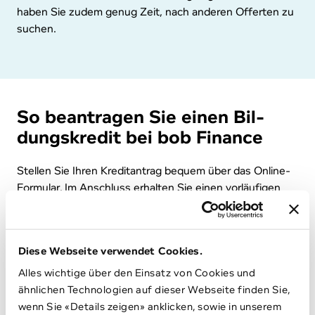
haben Sie zudem genug Zeit, nach anderen Offerten zu
suchen.
So beantragen Sie einen Bil­
dungs­kre­dit bei bob Finance
Stellen Sie Ihren Kreditantrag bequem über das Online-
Formular. Im Anschluss erhalten Sie einen vorläufigen
Kreditentscheid. Sollten in Ihrem Studium nur noch
wenige Plätze frei sein, können Sie sich schnell
anmelden.
Diese Webseite verwendet Cookies.
Nötig sind auch
Alles wichtige über den Einsatz von Cookies und
ähnlichen Technologien auf dieser Webseite finden Sie,
Passkopie
wenn Sie «Details zeigen» anklicken, sowie in unserem