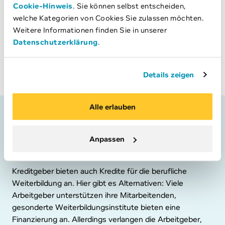
Cookie-Hinweis
. Sie können selbst entscheiden,
Nachweis über das geplante Bildungsvorhaben
welche Kategorien von Cookies Sie zulassen möchten.
Angaben zu Ihrer aktuellen finanziellen Situation und
Weitere Informationen finden Sie in unserer
Kopien der letzten drei Lohnausweise
Datenschutzerklärung
.
Der definitive Kreditentscheid erfolgt, sobald Sie alle
nötigen Dokumente eingereicht haben.
Details zeigen
Alle erlauben
Wertvolle Tipps für einen Wei­
ter­bil­dungs­kre­dit
Anpassen
Kreditgeber bieten auch Kredite für die berufliche
Weiterbildung an. Hier gibt es Alternativen: Viele
Arbeitgeber unterstützen ihre Mitarbeitenden,
gesonderte Weiterbildungsinstitute bieten eine
Finanzierung an. Allerdings verlangen die Arbeitgeber,