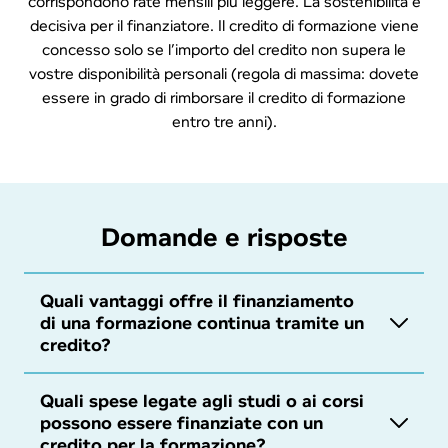
corrispondono rate mensili più leggere. La sostenibilità è
decisiva per il finanziatore. Il credito di formazione viene
concesso solo se l’importo del credito non supera le
vostre disponibilità personali (regola di massima: dovete
essere in grado di rimborsare il credito di formazione
entro tre anni).
Domande e risposte
Quali vantaggi offre il fi­nan­zia­men­to
di una formazione continua tramite un
credito?
Un prestito personale di bob Finance consente di
iniziare subito il percorso di formazione, senza dover
Quali spese legate agli studi o ai corsi
attendere di aver risparmiato l’intero importo
possono essere finanziate con un
necessario. Una nuova qualifica può inoltre
credito per la for­ma­zio­ne?