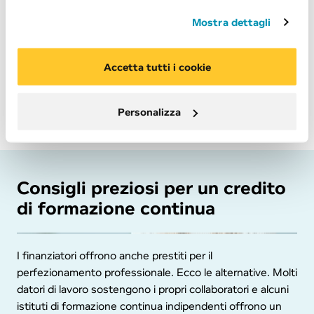
copia del documento d’identità
Mostra dettagli
certificazione del piano di studi previsto
dati sulla vostra attuale situazione finanziaria e copie
degli ultimi tre certificati di salario
Accetta tutti i cookie
La decisione definitiva sul credito viene presa appena
Personalizza
avrete inviato tutti i documenti necessari.
Consigli preziosi per un credito
di formazione continua
I finanziatori offrono anche prestiti per il
perfezionamento professionale. Ecco le alternative. Molti
datori di lavoro sostengono i propri collaboratori e alcuni
istituti di formazione continua indipendenti offrono un