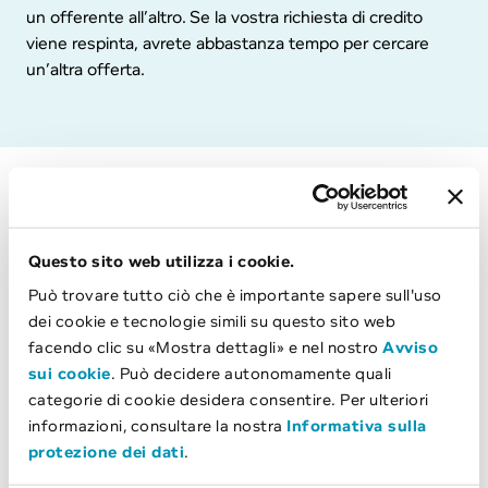
un offerente all’altro. Se la vostra richiesta di credito
viene respinta, avrete abbastanza tempo per cercare
un’altra offerta.
Come richiedere un credito di
formazione presso bob
Questo sito web utilizza i cookie.
Presentate la richiesta di credito comodamente tramite il
Può trovare tutto ciò che è importante sapere sull'uso
modulo online. Successivamente riceverete una
dei cookie e tecnologie simili su questo sito web
decisione provvisoria sul credito. Se per il vostro corso di
facendo clic su «Mostra dettagli» e nel nostro
Avviso
studi sono rimasti solo pochi posti liberi, potete iscrivervi
sui cookie
. Può decidere autonomamente quali
subito.
categorie di cookie desidera consentire. Per ulteriori
informazioni, consultare la nostra
Informativa sulla
Sono necessari anche
protezione dei dati
.