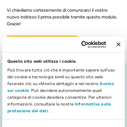
Vi chiediamo cortesemente di comunicarci il vostro
nuovo indirizzo il prima possibile tramite questo modulo.
Grazie!
Inviare via e-mail
Questo sito web utilizza i cookie.
Può trovare tutto ciò che è importante sapere sull'uso
dei cookie e tecnologie simili su questo sito web
Domande e risposte
facendo clic su «Mostra dettagli» e nel nostro
Avviso
sui cookie
. Può decidere autonomamente quali
Come posso comunicare il mio nuovo
categorie di cookie desidera consentire. Per ulteriori
indirizzo a bob Finance?
informazioni, consultare la nostra
Informativa sulla
Il cambio di indirizzo può essere comunicato in tre
protezione dei dati
.
modi:
Entro quando deve essere comunicato
il cambio di indirizzo per un credito in