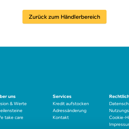
Zurück zum Händlerbereich
ber uns
Services
Rechtlic
ision & Werte
Kredit aufstocken
Datensch
eilensteine
Adressänderung
Nutzungs
e take care
Kontakt
Cookie-H
Impressu