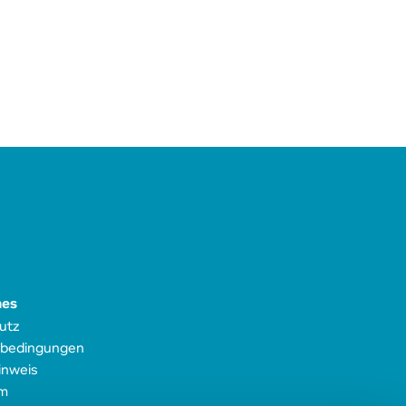
hes
utz
bedingungen
inweis
m