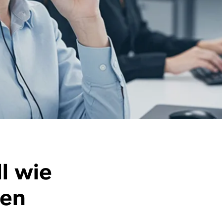
l wie
den