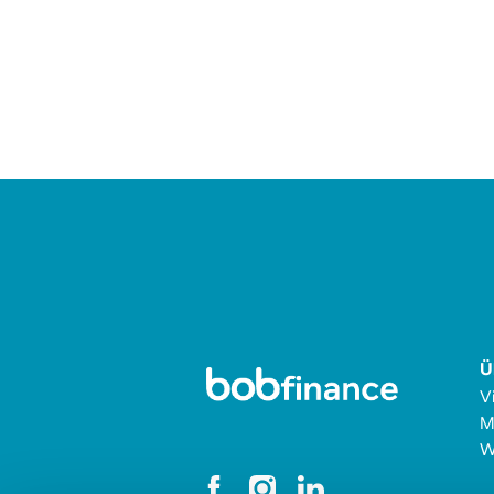
Ü
V
M
W