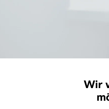
Wir 
mö