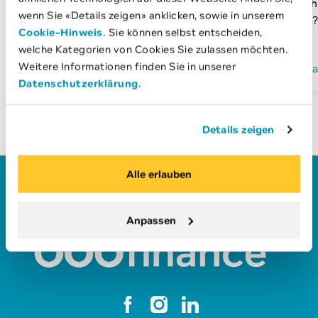
Kredit? In unserem Privatkunden-
Unterneh
wenn Sie «Details zeigen» anklicken, sowie in unserem
Bereich finden Sie viele…
erfahren?
Cookie-Hinweis
. Sie können selbst entscheiden,
…
welche Kategorien von Cookies Sie zulassen möchten.
mehr erfahren
Weitere Informationen finden Sie in unserer
mehr erf
Datenschutzerklärung
.
Details zeigen
Alle erlauben
Anpassen