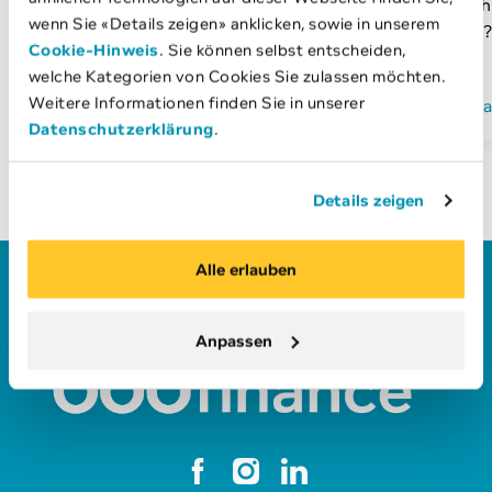
Kredit? In unserem Privatkunden-
Unterneh
wenn Sie «Details zeigen» anklicken, sowie in unserem
Bereich finden Sie viele…
erfahren?
Cookie-Hinweis
. Sie können selbst entscheiden,
…
welche Kategorien von Cookies Sie zulassen möchten.
mehr erfahren
Weitere Informationen finden Sie in unserer
mehr erf
Datenschutzerklärung
.
Details zeigen
Alle erlauben
Anpassen